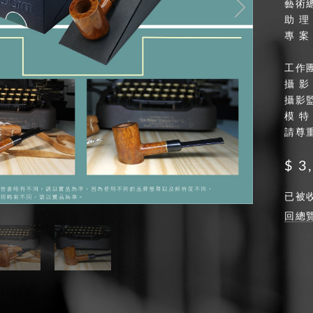
藝術
助 理
專 案
工作
攝 影
攝影
模 特
請尊
3,
已被
回總