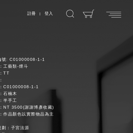
註冊
登入
: C01000008-1-1
：工藝類-煙斗
：TT
：
C01000008-1-1
質：石楠木
程：半手工
：NT 3500(謝謝博彥收藏)
明：作品顏色以實際物品為主
規劃：子宮法源