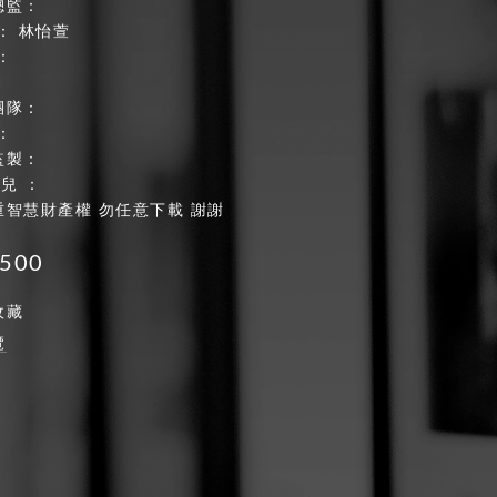
總監：
： 林怡萱
：
團隊：
：
監製：
 兒 ：
重智慧財產權 勿任意下載 謝謝
500
收藏
覽