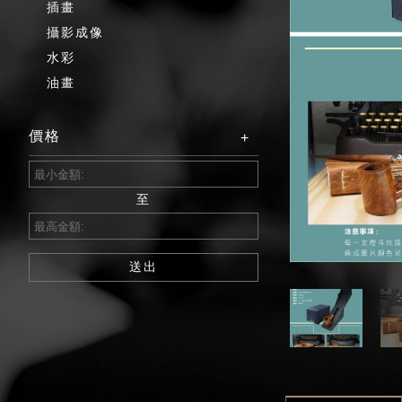
插畫
攝影成像
水彩
油畫
價格
至
送出