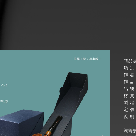
商品編號
類 別
作 者
作 品
品 號：
材 
製 
定 價
說 
統籌