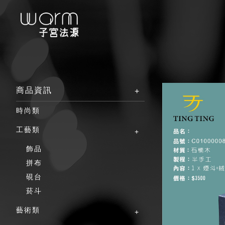
商品資訊
時尚類
工藝類
飾品
拼布
硯台
菸斗
藝術類