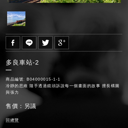
多良車站-2
商品編號: B04000015-1-1
冷靜的思維 隨手透過鏡頭訴說每一個畫面的故事 擅長構圖
與張力
售價：另議
回總覽